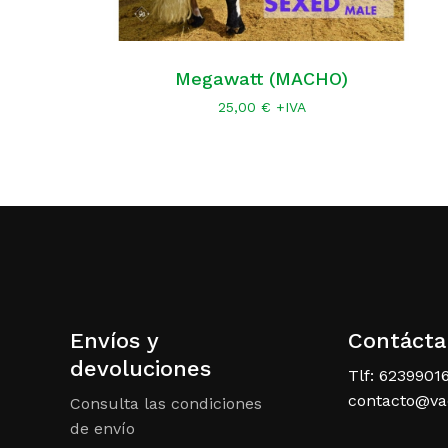
Megawatt (MACHO)
25,00
€
+IVA
Envíos y
Contácta
devoluciones
Tlf: 6239901
contacto@v
Consulta las condiciones
de envío