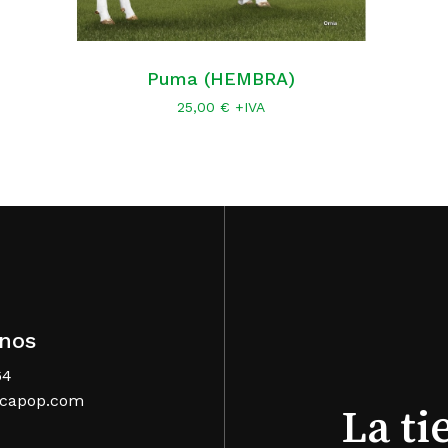
Puma (HEMBRA)
25,00
€
+IVA
No h
nos
64
acapop.com
La t