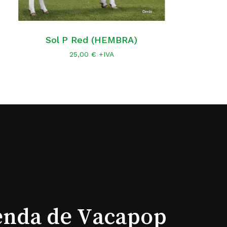
Sol P Red (HEMBRA)
25,00
€
+IVA
ay productos en el carrito.
Go To Shop
ienda de Vacapop